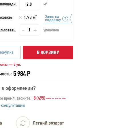
 площади:
м
2
Запас на
аковке:
1.98 м
2
подрезку
льзовать:
упаковок
покупка
В КОРЗИНУ
аказ — 5 уп.
5 984 Р
мость:
 в оформлении?
8 (495) --- - -- - --
ое время, звоните:
 консультацию
а
Легкий возврат