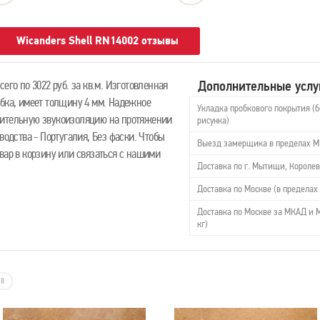
Wicanders Shell RN14002 отзывы
Дополнительные услу
его по 3022 руб. за кв.м. Изготовленная
обка, имеет толщину 4 мм. Надежное
Укладка пробкового покрытия (б
нительную звукоизоляцию на протяжении
рисунка)
водства - Португалия, Без фаски. Чтобы
Выезд замерщика в пределах 
вар в корзину или связаться с нашими
Доставка по г. Мытищи, Королев
Доставка по Москве (в пределах 
Доставка по Москве за МКАД и М
кг)
8