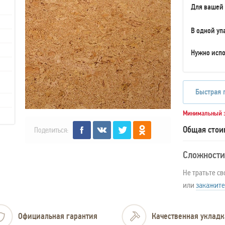
Для вашей
В одной уп
Нужно испо
Быстрая 
Минимальный з
Общая стои
Поделиться:
Сложности
Не тратьте св
или
закажите
Официальная гарантия
Качественная укладк