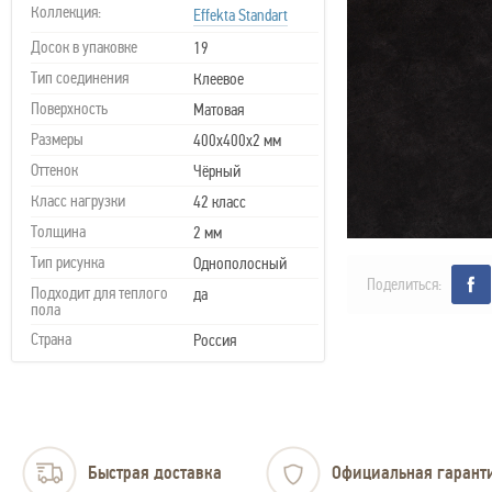
Коллекция:
Effekta Standart
Досок в упаковке
19
Тип соединения
Клеевое
Поверхность
Матовая
Размеры
400х400х2 мм
Оттенок
Чёрный
Класс нагрузки
42 класс
Толщина
2 мм
Тип рисунка
Однополосный
Поделиться:
Подходит для теплого
да
пола
Страна
Россия
Быстрая доставка
Официальная гарант