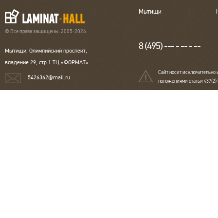
Мытищи
© Все права защищены. 2005-2026
8 (495) --- - -- - --
Мытищи, Олимпийский проспект,
владение 29, стр.1 ТЦ «ФОРМАТ»
Сайт носит исключительно 
5426362@mail.ru
положениями статьи 437(2)