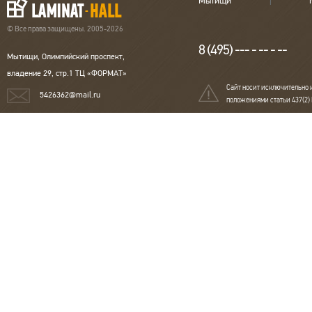
Мытищи
Тип рисунка
Однополосная
Тип рисунка
Однопо
Порода дерева
Дуб
Порода дерева
Дуб
© Все права защищены. 2005-2026
Страна
Германия
Страна
Герман
8 (495) --- - -- - --
Мытищи, Олимпийский проспект,
владение 29, стр.1 ТЦ «ФОРМАТ»
Сайт носит исключительно 
5426362@mail.ru
положениями статьи 437(2)