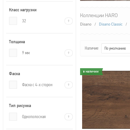
Класс нагрузки
Коллекции HARO
32
9
Disano
/
Disano Classic
/
Толщина
Наличие
По умолчанию
9 мм
9
в наличии
в наличии
Фаска
Фаска с 4-х сторон
9
Тип рисунка
Однополосная
9