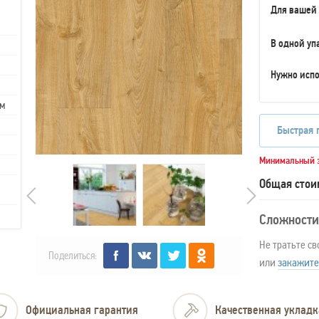
Для вашей
В одной уп
Нужно испо
мм
Быстрая 
Минимальный з
Общая стои
Сложности
Не тратьте св
Поделиться:
или
закажите
Официальная гарантия
Качественная укладк