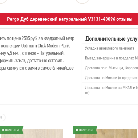
Pergo Дуб деревенский натуральный V3131-40096 отзывы
Дополнительные услу
ь по цене 2585 руб. за квадратный метр.
 коллекции Optimum Click Modern Plank
Укладка винилового ламината
ну 4,5 мм. , оттенок - Натуральный,
Выезд замерщика в пределах 
формить заказ, достаточно оставить
еры свяжутся с вами в самое ближайшее
Доставка по г. Мытищи, Королев
Доставка по Москве (в пределах 
Доставка по Москве за МКАД и М
кг)
8
в наличии
в наличии