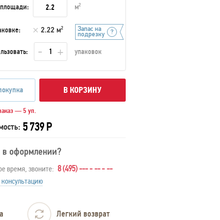
 площади:
м
2
Запас на
аковке:
2.22 м
2
подрезку
льзовать:
упаковок
покупка
В КОРЗИНУ
аказ — 5 уп.
5 739 Р
мость:
 в оформлении?
8 (495) --- - -- - --
ое время, звоните:
 консультацию
а
Легкий возврат