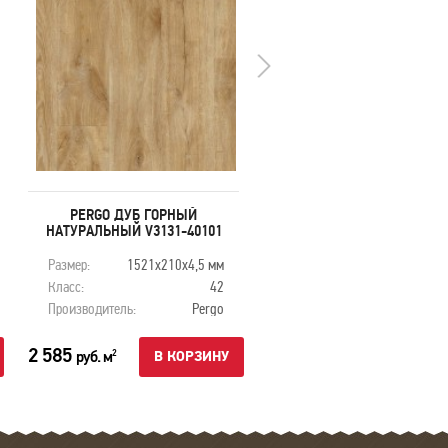
PERGO ДУБ ГОРНЫЙ
PERGO ДУБ ПЕСОЧНЫЙ V31
НАТУРАЛЬНЫЙ V3131-40101
40103
Размер:
1521х210х4,5 мм
Размер:
1521х210х4,5
Класс:
42
Класс:
Производитель:
Pergo
Производитель:
Pe
2 585
2 585
руб. м
руб. м
2
2
В КОРЗИНУ
В КОРЗ