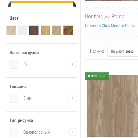
Коллекции Pergo
Цвет
Optimum Click Modern Plank
Наличие
По умолчанию
Класс нагрузки
42
9
в наличии
в наличии
Толщина
5 мм
9
Тип рисунка
Однополосный
9