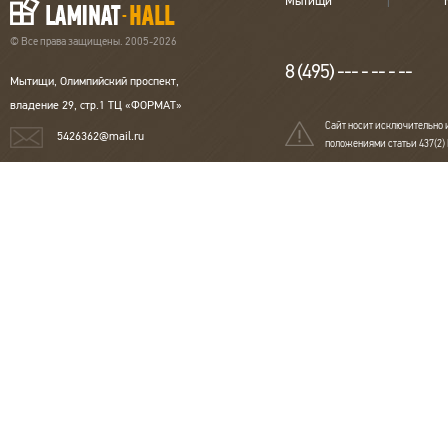
Мытищи
теплого пола
Страна
Бельгия
© Все права защищены. 2005-2026
8 (495) --- - -- - --
Мытищи, Олимпийский проспект,
владение 29, стр.1 ТЦ «ФОРМАТ»
Сайт носит исключительно 
5426362@mail.ru
положениями статьи 437(2)