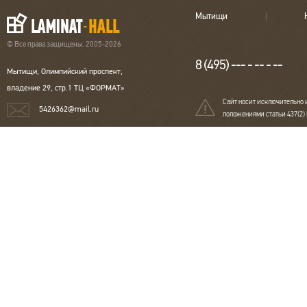
Мытищи
© Все права защищены. 2005-2026
8 (495) --- - -- - --
Мытищи, Олимпийский проспект,
владение 29, стр.1 ТЦ «ФОРМАТ»
Сайт носит исключительно 
5426362@mail.ru
положениями статьи 437(2)