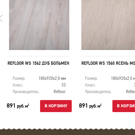
REFLOOR WS 1562 ДУБ БОЛЬМЕН
REFLOOR WS 1560 ЯСЕНЬ М
Размер:
180х920х2,0 мм
Размер:
180х920х2,0 
Класс:
33
Класс:
Производитель:
Refloor
Производитель:
Reflo
891
891
руб. м
руб. м
2
2
В КОРЗИНУ
В КОРЗИ