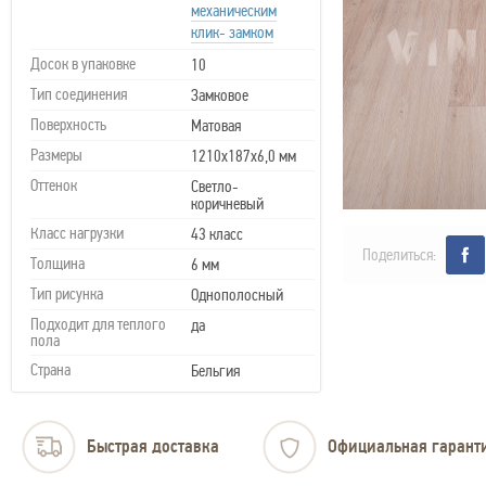
механическим
клик- замком
Досок в упаковке
10
Тип соединения
Замковое
Поверхность
Матовая
Размеры
1210х187х6,0 мм
Оттенок
Светло-
коричневый
Класс нагрузки
43 класс
Поделиться:
Толщина
6 мм
Тип рисунка
Однополосный
Подходит для теплого
да
пола
Страна
Бельгия
Быстрая доставка
Официальная гарант