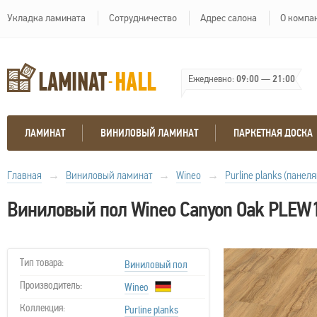
Укладка ламината
Сотрудничество
Адрес салона
О компа
Ежедневно:
09:00
—
21:00
ЛАМИНАТ
ВИНИЛОВЫЙ ЛАМИНАТ
ПАРКЕТНАЯ ДОСКА
Главная
→
Виниловый ламинат
→
Wineo
→
Purline planks (панел
Виниловый пол Wineo Canyon Oak PLEW
Тип товара:
Виниловый пол
Производитель:
Wineo
Коллекция:
Purline planks