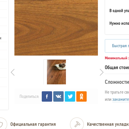
В одной уп
Нужно испо
м
Быстрая 
Минимальный з
Общая стои
Сложности
Не тратьте св
Поделиться:
или
закажите
Официальная гарантия
Качественная укладк