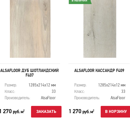
в наличии
ALSAFLOOR ДУБ ШОТЛАНДСКИЙ
ALSAFLOOR КАССАНДР F409
F407
Размер:
1285х214х12 мм
Размер:
1285х214х12 мм
Класс:
33
Класс:
33
Производитель:
AlsaFloor
Производитель:
AlsaFloor
1 270
1 270
руб. м
руб. м
2
2
ЗАКАЗАТЬ
В КОРЗИНУ