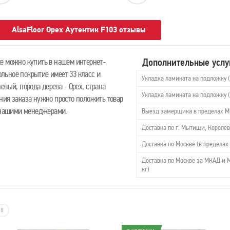
AlsaFloor Орех Аутентик F103 отзывы
Дополнительные услу
e можно купить в нашем интернет-
польное покрытие имеет 33 класс и
Укладка ламината на подложку 
евый, порода дерева - Орех, страна
Укладка ламината на подложку 
ния заказа нужно просто положить товар
с нашими менеджерами.
Выезд замерщика в пределах 
Доставка по г. Мытищи, Королев
Доставка по Москве (в пределах 
Доставка по Москве за МКАД и М
кг)
8