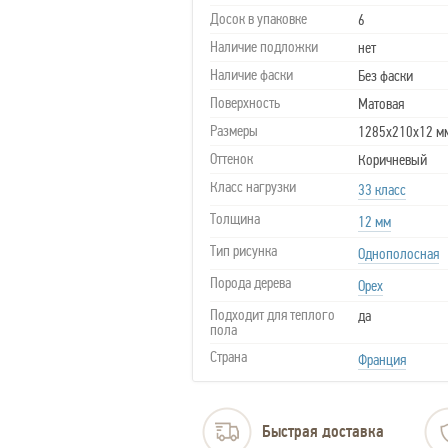
Досок в упаковке
6
Наличие подложки
нет
Наличие фаски
Без фаски
Поверхность
Матовая
Размеры
1285х210х12 м
Оттенок
Коричневый
Класс нагрузки
33 класс
Толщина
12 мм
Тип рисунка
Однополосная
Порода дерева
Орех
Подходит для теплого
да
пола
Страна
Франция
Быстрая доставка