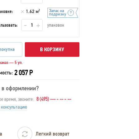
Запас на
аковке:
1.62 м
2
подрезку
льзовать:
упаковок
покупка
В КОРЗИНУ
аказ — 5 уп.
2 057 Р
мость:
 в оформлении?
8 (495) --- - -- - --
ое время, звоните:
 консультацию
а
Легкий возврат