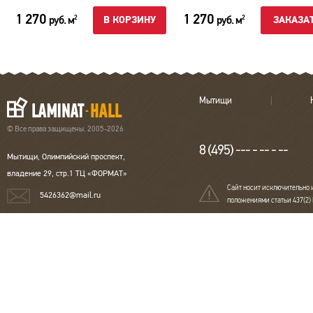
1 270
1 270
руб. м
руб. м
2
2
В КОРЗИНУ
ЗАКАЗА
Мытищи
© Все права защищены. 2005-2026
8 (495) --- - -- - --
Мытищи, Олимпийский проспект,
владение 29, стр.1 ТЦ «ФОРМАТ»
Сайт носит исключительно 
5426362@mail.ru
положениями статьи 437(2)