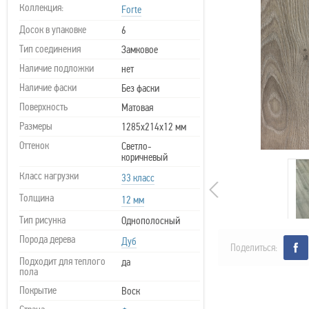
Коллекция:
Forte
Досок в упаковке
6
Тип соединения
Замковое
Наличие подложки
нет
Наличие фаски
Без фаски
Поверхность
Матовая
Размеры
1285х214х12 мм
Оттенок
Светло-
коричневый
Класс нагрузки
33 класс
Толщина
12 мм
Тип рисунка
Однополосный
Порода дерева
Дуб
Поделиться:
Подходит для теплого
да
пола
Покрытие
Воск