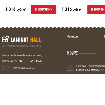
1 316
1 316
руб. м
руб. м
2
2
В КОРЗИНУ
В КОРЗИ
Мытищи
© Все права защищены. 2005-2026
8 (495) --- - -- - --
Мытищи, Олимпийский проспект,
владение 29, стр.1 ТЦ «ФОРМАТ»
Сайт носит исключительно 
5426362@mail.ru
положениями статьи 437(2)