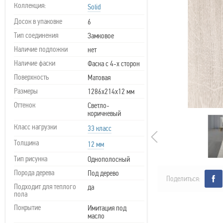
Коллекция:
Solid
Досок в упаковке
6
Тип соединения
Замковое
Наличие подложки
нет
Наличие фаски
Фаска с 4-х сторон
Поверхность
Матовая
Размеры
1286х214х12 мм
Оттенок
Светло-
коричневый
Класс нагрузки
33 класс
Толщина
12 мм
Тип рисунка
Однополосный
Порода дерева
Под дерево
Поделиться:
Подходит для теплого
да
пола
Покрытие
Имитация под
масло