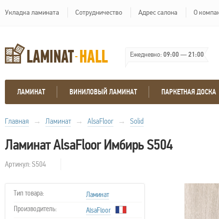
Укладка ламината
Сотрудничество
Адрес салона
О компа
Ежедневно:
09:00
—
21:00
ЛАМИНАТ
ВИНИЛОВЫЙ ЛАМИНАТ
ПАРКЕТНАЯ ДОСКА
Главная
→
Ламинат
→
AlsaFloor
→
Solid
Ламинат AlsaFloor Имбирь S504
Артикул: S504
Тип товара:
Ламинат
Производитель:
AlsaFloor