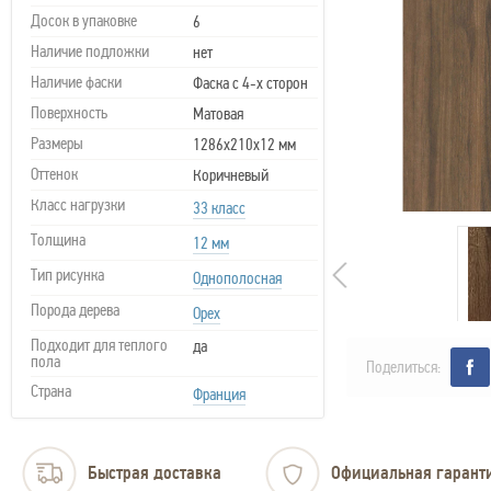
Досок в упаковке
6
Наличие подложки
нет
Наличие фаски
Фаска с 4-х сторон
Поверхность
Матовая
Размеры
1286х210х12 мм
Оттенок
Коричневый
Класс нагрузки
33 класс
Толщина
12 мм
Тип рисунка
Однополосная
Порода дерева
Орех
Подходит для теплого
да
пола
Поделиться:
Страна
Франция
Быстрая доставка
Официальная гарант