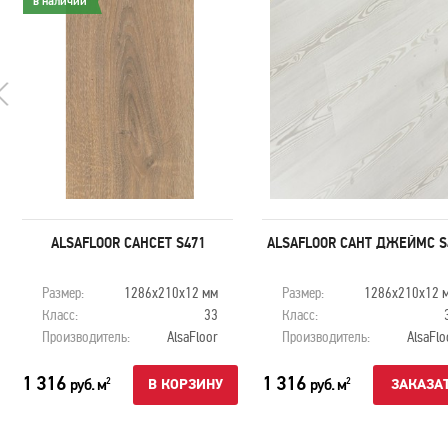
в наличии
ALSAFLOOR САНСЕТ S471
ALSAFLOOR САНТ ДЖЕЙМС S
Размер:
1286х210х12 мм
Размер:
1286х210х12 
Класс:
33
Класс:
Производитель:
AlsaFloor
Производитель:
AlsaFlo
1 316
1 316
руб. м
руб. м
2
2
В КОРЗИНУ
ЗАКАЗА