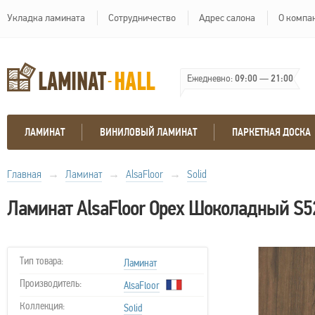
Укладка ламината
Сотрудничество
Адрес салона
О компа
Ежедневно:
09:00
—
21:00
ЛАМИНАТ
ВИНИЛОВЫЙ ЛАМИНАТ
ПАРКЕТНАЯ ДОСКА
Главная
→
Ламинат
→
AlsaFloor
→
Solid
Ламинат AlsaFloor Орех Шоколадный S5
Тип товара:
Ламинат
Производитель:
AlsaFloor
Коллекция:
Solid