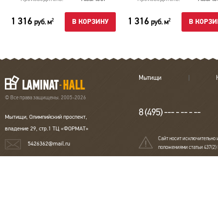
1 316
1 316
руб. м
руб. м
2
2
В КОРЗИНУ
В КОРЗИ
Мытищи
© Все права защищены. 2005-2026
8 (495) --- - -- - --
Мытищи, Олимпийский проспект,
владение 29, стр.1 ТЦ «ФОРМАТ»
Сайт носит исключительно 
5426362@mail.ru
положениями статьи 437(2)