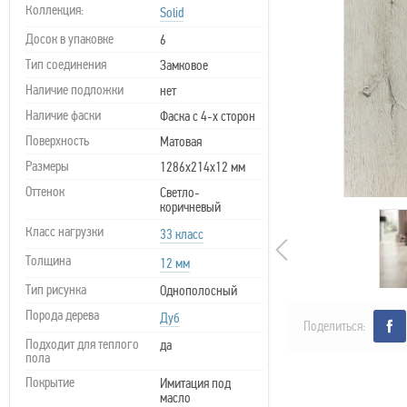
Коллекция:
Solid
Досок в упаковке
6
Тип соединения
Замковое
Наличие подложки
нет
Наличие фаски
Фаска с 4-х сторон
Поверхность
Матовая
Размеры
1286х214х12 мм
Оттенок
Светло-
коричневый
Класс нагрузки
33 класс
Толщина
12 мм
Тип рисунка
Однополосный
Порода дерева
Дуб
Поделиться:
Подходит для теплого
да
пола
Покрытие
Имитация под
масло