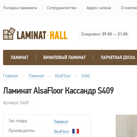
Укладка ламината
Сотрудничество
Адрес салона
О компа
Ежедневно:
09:00
—
21:00
ЛАМИНАТ
ВИНИЛОВЫЙ ЛАМИНАТ
ПАРКЕТНАЯ ДОСКА
Главная
→
Ламинат
→
AlsaFloor
→
Solid
Ламинат AlsaFloor Кассандр S409
Артикул: S409
Тип товара:
Ламинат
Производитель:
AlsaFloor