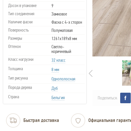
Досок в упаковке
9
Тип соединения
Замковое
Наличие фаски
Фаска с 4-х сторон
Поверхность
Полуматовая
Размеры
1261х189х8 мм
Оттенок
Светло-
коричневый
Класс нагрузки
32 класс
Толщина
8 мм
Тип рисунка
Однополосная
Порода дерева
Дуб
Страна
Бельгия
Поделиться:
Быстрая доставка
Официальная гарант