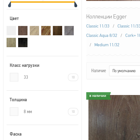
Коллекции Egger
Цвет
Classic 11/33
/
Classic 11/3
Classic Aqua 8/32
/
Cork+ 1
/
Medium 11/32
Класс нагрузки
Наличие
По умолчанию
33
10
в наличии
в наличии
Толщина
8 мм
10
Фаска