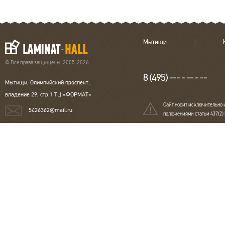
Поверхность
Матовая
Размеры
1292х192х8 мм
Оттенок
Белый
Класс нагрузки
33 класс
Мытищи
Толщина
8 мм
Тип рисунка
Однополосная
© Все права защищены. 2005-2026
Порода дерева
Дуб
Страна
Германия
8 (495) --- - -- - --
Мытищи, Олимпийский проспект,
владение 29, стр.1 ТЦ «ФОРМАТ»
Сайт носит исключительно 
5426362@mail.ru
положениями статьи 437(2)