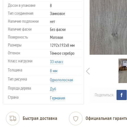
Досок в упаковке
8
Тип соединения
Замковое
Наличие подложки
нет
Наличие фаски
Без фаски
Поверхность
Матовая
Размеры
1292х192х8 мм
Оттенок
Тёмное серебро
Класс нагрузки
33 класс
Толщина
8 мм
Тип рисунка
Однополосная
Порода дерева
Дуб
Поделиться:
Страна
Германия
Быстрая доставка
Официальная гарант