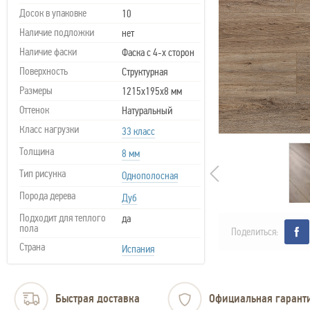
Досок в упаковке
10
Наличие подложки
нет
Наличие фаски
Фаска с 4-х сторон
Поверхность
Структурная
Размеры
1215х195х8 мм
Оттенок
Натуральный
Класс нагрузки
33 класс
Толщина
8 мм
Тип рисунка
Однополосная
Порода дерева
Дуб
Подходит для теплого
да
пола
Поделиться:
Страна
Испания
Быстрая доставка
Официальная гарант