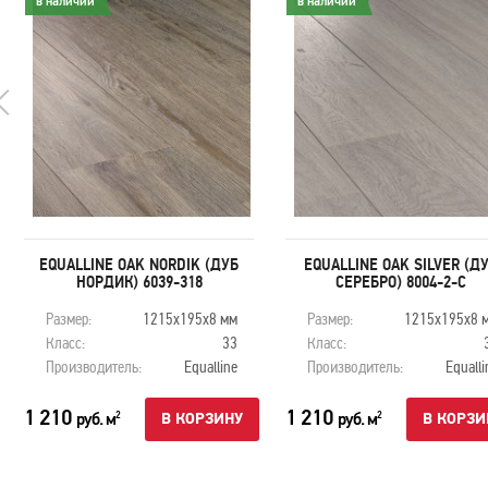
в наличии
в наличии
EQUALLINE OAK NORDIK (ДУБ
EQUALLINE OAK SILVER (Д
НОРДИК) 6039-318
СЕРЕБРО) 8004-2-С
Размер:
1215х195х8 мм
Размер:
1215х195х8 
Класс:
33
Класс:
Производитель:
Equalline
Производитель:
Equalli
1 210
1 210
руб. м
руб. м
2
2
В КОРЗИНУ
В КОРЗИ