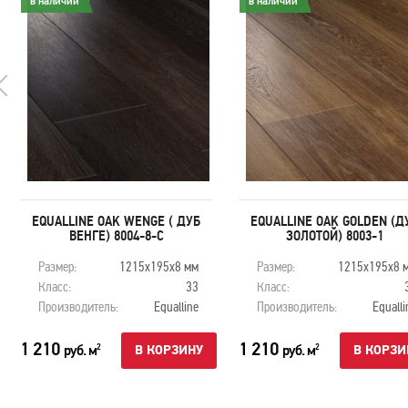
в наличии
в наличии
EQUALLINE OAK WENGE ( ДУБ
EQUALLINE OAK GOLDEN (Д
ВЕНГЕ) 8004-8-С
ЗОЛОТОЙ) 8003-1
Размер:
1215х195х8 мм
Размер:
1215х195х8 
Класс:
33
Класс:
Производитель:
Equalline
Производитель:
Equalli
1 210
1 210
руб. м
руб. м
2
2
В КОРЗИНУ
В КОРЗИ