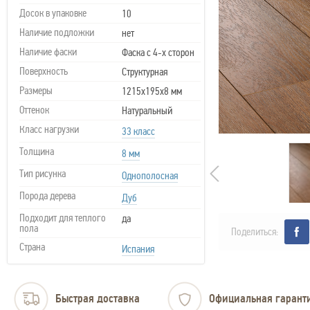
Досок в упаковке
10
Наличие подложки
нет
Наличие фаски
Фаска с 4-х сторон
Поверхность
Структурная
Размеры
1215х195х8 мм
Оттенок
Натуральный
Класс нагрузки
33 класс
Толщина
8 мм
Тип рисунка
Однополосная
Порода дерева
Дуб
Подходит для теплого
да
пола
Поделиться:
Страна
Испания
Быстрая доставка
Официальная гарант