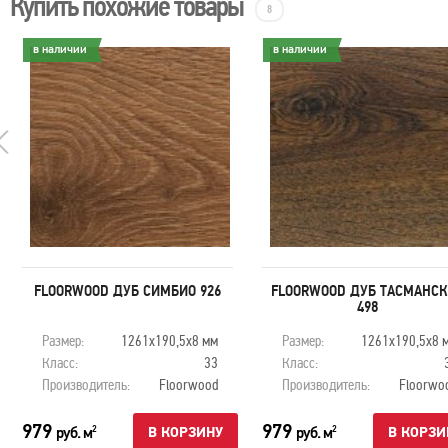
Купить похожие товары
8
в наличии
в наличии
FLOORWOOD ДУБ СИМБИО 926
FLOORWOOD ДУБ ТАСМАНС
498
Размер:
1261х190,5х8 мм
Размер:
1261х190,5х8 
Класс:
33
Класс:
Производитель:
Floorwood
Производитель:
Floorwo
979
979
руб. м
руб. м
2
2
В КОРЗИНУ
В КОРЗИ