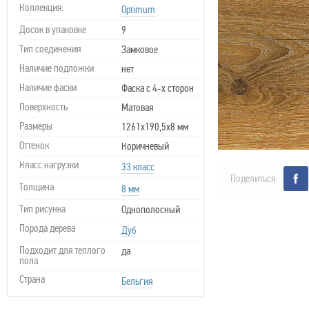
Коллекция:
Optimum
Досок в упаковке
9
Тип соединения
Замковое
Наличие подложки
нет
Наличие фаски
Фаска с 4-х сторон
Поверхность
Матовая
Размеры
1261х190,5х8 мм
Оттенок
Коричневый
Класс нагрузки
33 класс
Поделиться:
Толщина
8 мм
Тип рисунка
Однополосный
Порода дерева
Дуб
Подходит для теплого
да
пола
Страна
Бельгия