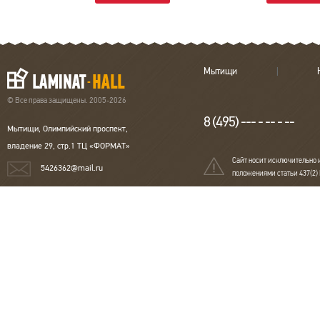
Мытищи
© Все права защищены. 2005-2026
8 (495) --- - -- - --
Мытищи, Олимпийский проспект,
владение 29, стр.1 ТЦ «ФОРМАТ»
Сайт носит исключительно 
5426362@mail.ru
положениями статьи 437(2)