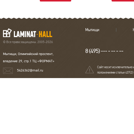
Мытищи
© Все права защищены. 2005-2026
8 (495) --- - -- - --
Мытищи, Олимпийский проспект,
владение 29, стр.1 ТЦ «ФОРМАТ»
Сайт носит исключительно 
5426362@mail.ru
положениями статьи 437(2)