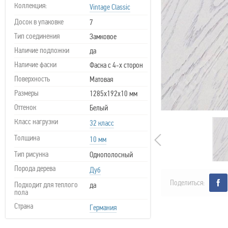
Коллекция:
Vintage Classic
Досок в упаковке
7
Тип соединения
Замковое
Наличие подложки
да
Наличие фаски
Фаска с 4-х сторон
Поверхность
Матовая
Размеры
1285х192х10 мм
Оттенок
Белый
Класс нагрузки
32 класс
Толщина
10 мм
Тип рисунка
Однополосный
Порода дерева
Дуб
Поделиться:
Подходит для теплого
да
пола
Страна
Германия