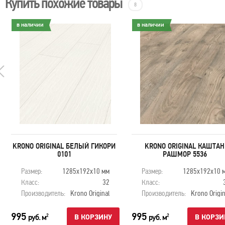
Купить похожие товары
8
в наличии
в наличии
KRONO ORIGINAL БЕЛЫЙ ГИКОРИ
KRONO ORIGINAL КАШТАН
0101
РАШМОР 5536
Размер:
1285х192х10 мм
Размер:
1285х192х10 
Класс:
32
Класс:
Производитель:
Krono Original
Производитель:
Krono Origin
995
995
руб. м
руб. м
2
2
В КОРЗИНУ
В КОРЗИ