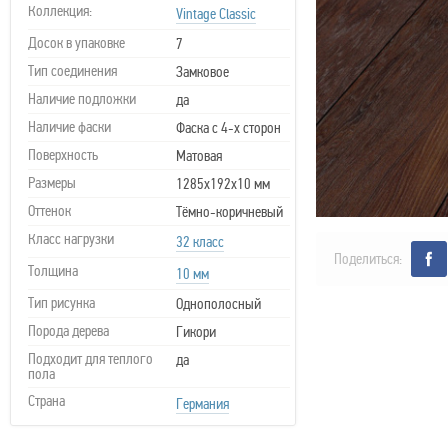
Коллекция:
Vintage Classic
Досок в упаковке
7
Тип соединения
Замковое
Наличие подложки
да
Наличие фаски
Фаска с 4-х сторон
Поверхность
Матовая
Размеры
1285х192х10 мм
Оттенок
Тёмно-коричневый
Класс нагрузки
32 класс
Поделиться:
Толщина
10 мм
Тип рисунка
Однополосный
Порода дерева
Гикори
Подходит для теплого
да
пола
Страна
Германия