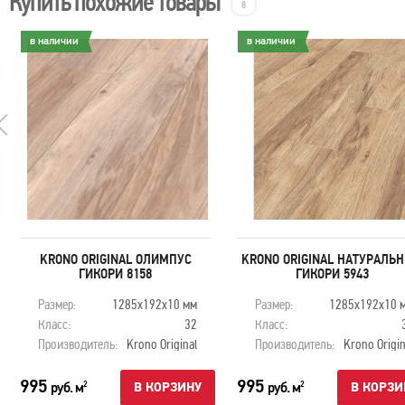
Купить похожие товары
8
в наличии
в наличии
KRONO ORIGINAL ОЛИМПУС
KRONO ORIGINAL НАТУРАЛЬ
ГИКОРИ 8158
ГИКОРИ 5943
Размер:
1285х192х10 мм
Размер:
1285х192х10 
Класс:
32
Класс:
Производитель:
Krono Original
Производитель:
Krono Origin
995
995
руб. м
руб. м
2
2
В КОРЗИНУ
В КОРЗИ