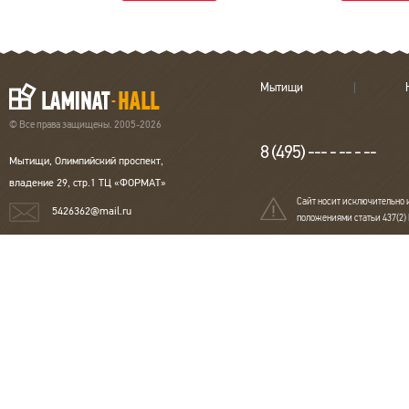
Мытищи
© Все права защищены. 2005-2026
8 (495) --- - -- - --
Мытищи, Олимпийский проспект,
владение 29, стр.1 ТЦ «ФОРМАТ»
Сайт носит исключительно 
5426362@mail.ru
положениями статьи 437(2)