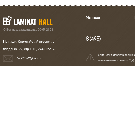
Мытищи
© Все права защищены. 2005-2026
8 (495) --- - -- - --
Мытищи, Олимпийский проспект,
владение 29, стр.1 ТЦ «ФОРМАТ»
Сайт носит исключительно 
5426362@mail.ru
положениями статьи 437(2)