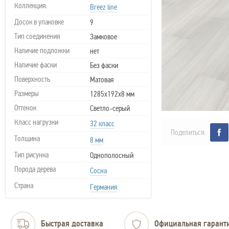
Коллекция:
Breez line
Досок в упаковке
9
Тип соединения
Замковое
Наличие подложки
нет
Наличие фаски
Без фаски
Поверхность
Матовая
Размеры
1285x192x8 мм
Оттенок
Светло-серый
Класс нагрузки
32 класс
Поделиться:
Толщина
8 мм
Тип рисунка
Однополосный
Порода дерева
Сосна
Страна
Германия
Быстрая доставка
Официальная гарант