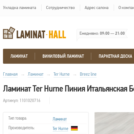
Укладка ламината
Сотрудничество
Адрес салона
О компа
Ежедневно:
09:00
—
21:00
ЛАМИНАТ
ВИНИЛОВЫЙ ЛАМИНАТ
ПАРКЕТНАЯ ДОСКА
Главная
→
Ламинат
→
Ter Hurne
→
Breez line
Ламинат Ter Hurne Пиния Итальянская 
Артикул: 1101020716
Тип товара:
Ламинат
Производитель:
Ter Hurne