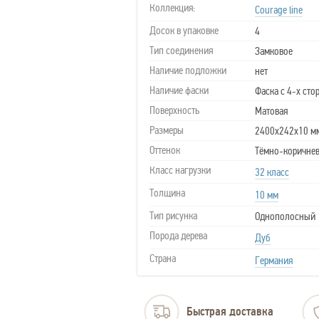
Коллекция:
Courage line
Досок в упаковке
4
Тип соединения
Замковое
Наличие подложки
нет
Наличие фаски
Фаска с 4-х сто
Поверхность
Матовая
Размеры
2400x242x10 м
Оттенок
Тёмно-коричне
Класс нагрузки
32 класс
Толщина
10 мм
Тип рисунка
Однополосный
Порода дерева
Дуб
Страна
Германия
Быстрая доставка