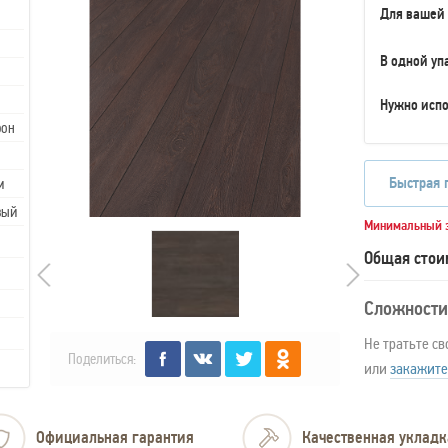
Для вашей
В одной уп
Нужно испо
рон
Быстрая 
м
вый
Минимальный з
Общая стои
Сложности
Не тратьте св
Поделиться:
или
закажите
Официальная гарантия
Качественная укладк