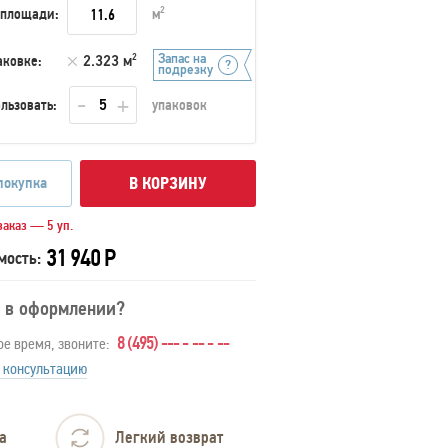
 площади:
м
2
Запас на
аковке:
2.323 м
2
подрезку
льзовать:
упаковок
покупка
В КОРЗИНУ
аказ — 5 уп.
31 940 Р
мость:
 в оформлении?
8 (495) --- - -- - --
ое время, звоните:
 консультацию
а
Легкий возврат