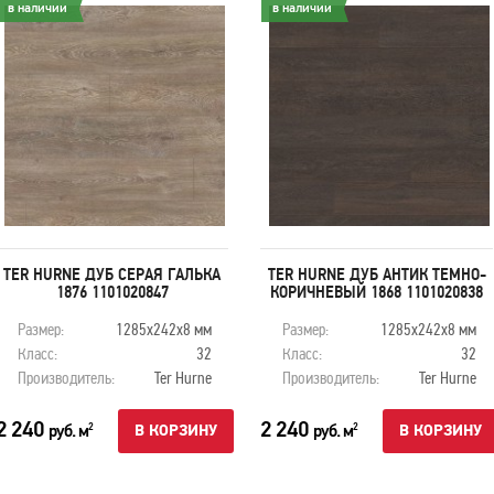
в наличии
в наличии
TER HURNE ДУБ СЕРАЯ ГАЛЬКА
TER HURNE ДУБ АНТИК ТЕМНО-
1876 1101020847
КОРИЧНЕВЫЙ 1868 1101020838
Размер:
1285x242x8 мм
Размер:
1285x242x8 мм
Класс:
32
Класс:
32
Производитель:
Ter Hurne
Производитель:
Ter Hurne
2 240
2 240
руб. м
руб. м
2
2
В КОРЗИНУ
В КОРЗИНУ