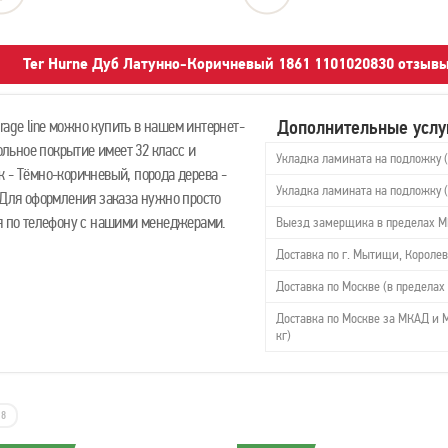
Ter Hurne Дуб Латунно-Коричневый 1861 1101020830 отзыв
Дополнительные услу
age line можно купить в нашем интернет-
польное покрытие имеет 32 класс и
Укладка ламината на подложку 
 - Тёмно-коричневый, порода дерева -
Укладка ламината на подложку 
 Для оформления заказа нужно просто
ся по телефону с нашими менеджерами.
Выезд замерщика в пределах 
Доставка по г. Мытищи, Королев
Доставка по Москве (в пределах 
Доставка по Москве за МКАД и М
кг)
8