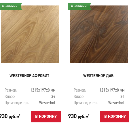
в наличии
в наличии
WESTERHOF АФРОБИТ
WESTERHOF ДАБ
Размер:
1215х197х8 мм
Размер:
1215х197х8 мм
Класс:
34
Класс:
34
Производитель:
Westerhof
Производитель:
Westerhof
930
930
руб. м
руб. м
2
2
В КОРЗИНУ
В КОРЗИНУ