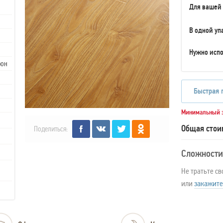
Для вашей
В одной уп
Нужно испо
рон
Быстрая 
Минимальный з
Общая стои
Поделиться:
Сложности
Не тратьте св
или
закажите