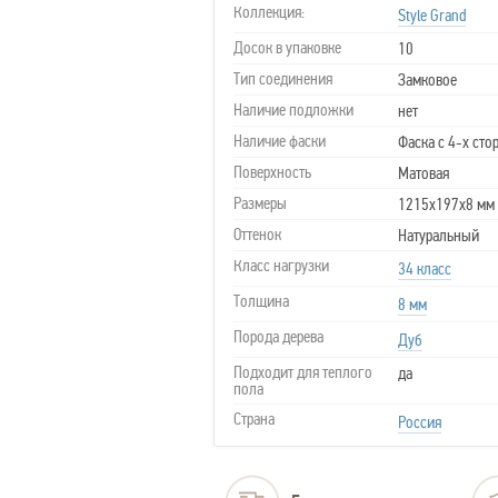
Коллекция:
Style Grand
Досок в упаковке
10
Тип соединения
Замковое
Наличие подложки
нет
Наличие фаски
Фаска с 4-х сто
Поверхность
Матовая
Размеры
1215х197х8 мм
Оттенок
Натуральный
Класс нагрузки
34 класс
Толщина
8 мм
Порода дерева
Дуб
Подходит для теплого
да
пола
Страна
Россия