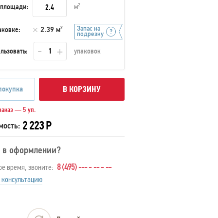
 площади:
м
2
Запас на
аковке:
2.39 м
2
подрезку
льзовать:
упаковок
покупка
В КОРЗИНУ
аказ — 5 уп.
2 223 Р
мость:
 в оформлении?
8 (495) --- - -- - --
ое время, звоните:
 консультацию