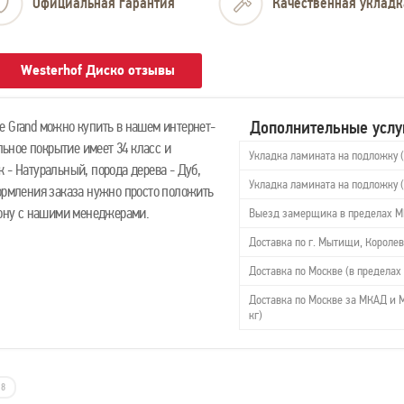
Официальная гарантия
Качественная укладк
Westerhof Диско отзывы
Дополнительные услу
e Grand можно купить в нашем интернет-
ольное покрытие имеет 34 класс и
Укладка ламината на подложку 
 - Натуральный, порода дерева - Дуб,
Укладка ламината на подложку 
формления заказа нужно просто положить
ефону с нашими менеджерами.
Выезд замерщика в пределах 
Доставка по г. Мытищи, Королев
Доставка по Москве (в пределах 
Доставка по Москве за МКАД и М
кг)
8