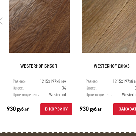
WESTERHOF БИБОП
WESTERHOF ДЖАЗ
Размер:
1215х197х8 мм
Размер:
1215х197х8 
Класс:
34
Класс:
Производитель:
Westerhof
Производитель:
Westerh
930
930
руб. м
руб. м
2
2
В КОРЗИНУ
ЗАКАЗА