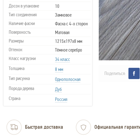
Досок в упаковке
10
Тип соединения
Замковое
Наличие фаски
Фаска с 4-х сторон
Поверхность
Матовая
Размеры
1215х197х8 мм
Оттенок
Тёмное серебро
Класс нагрузки
34 класс
Толщина
8 мм
Поделиться:
Тип рисунка
Однополосная
Порода дерева
Дуб
Страна
Россия
Быстрая доставка
Официальная гарант