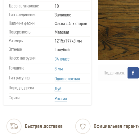
Досок в упаковке
10
Тип соединения
Замковое
Наличие фаски
Фаска с 4-х сторон
Поверхность
Матовая
Размеры
1215х197х8 мм
Оттенок
Голубой
Класс нагрузки
34 класс
Толщина
8 мм
Поделиться:
Тип рисунка
Однополосная
Порода дерева
Дуб
Страна
Россия
Быстрая доставка
Официальная гарант