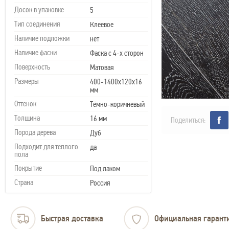
Досок в упаковке
5
Тип соединения
Клеевое
Наличие подложки
нет
Наличие фаски
Фаска с 4-х сторон
Поверхность
Матовая
Размеры
400-1400х120х16
мм
Оттенок
Тёмно-коричневый
Толщина
16 мм
Поделиться:
Порода дерева
Дуб
Подходит для теплого
да
пола
Покрытие
Под лаком
Страна
Россия
Быстрая доставка
Официальная гарант