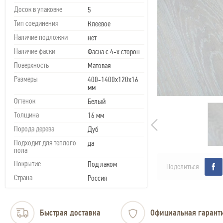
Досок в упаковке
5
Тип соединения
Клеевое
Наличие подложки
нет
Наличие фаски
Фаска с 4-х сторон
Поверхность
Матовая
Размеры
400-1400х120х16
мм
Оттенок
Белый
Толщина
16 мм
Порода дерева
Дуб
Подходит для теплого
да
пола
Покрытие
Под лаком
Поделиться:
Страна
Россия
Быстрая доставка
Официальная гарант