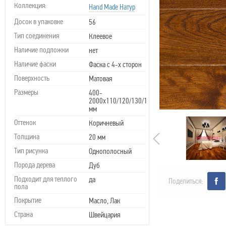
Коллекция:
Hand Made Натур
Досок в упаковке
56
Тип соединения
Клеевое
Наличие подложки
нет
Наличие фаски
Фаска с 4-х сторон
Поверхность
Матовая
Размеры
400-
2000х110/120/130/150х20
мм
Оттенок
Коричневый
Толщина
20 мм
Тип рисунка
Однополосный
Порода дерева
Дуб
Подходит для теплого
да
Поделиться:
пола
Покрытие
Масло, Лак
Страна
Швейцария