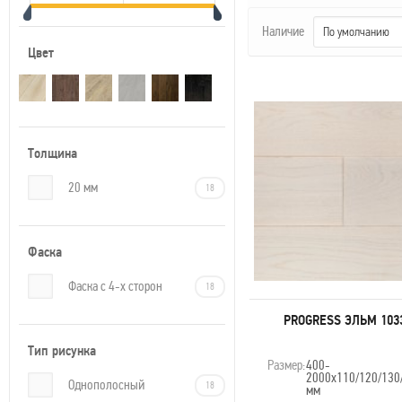
Наличие
По умолчанию
Цвет
Толщина
20 мм
18
Фаска
Фаска с 4-х сторон
18
Минимальный заказ — 5 
PROGRESS ЭЛЬМ 103
4 900
руб. м
2
Тип рисунка
Размер:
400-
2000х110/120/130
Подробнее
В КОРЗ
Однополосный
18
мм