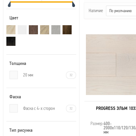
Наличие
По умолчанию
Цвет
Толщина
20 мм
32
Фаска
Минимальный заказ — 5 
PROGRESS ЭЛЬМ 103
Фаска с 4-х сторон
32
5 200
руб. м
2
Размер:
400-
2000х110/120/130
Подробнее
В КОРЗ
Тип рисунка
мм