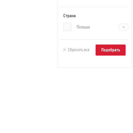
Страна
Польша
14
BARLINEK ЯСЕНЬ SAIMAABK1-
JES1-LAK-XXF-K14130-F
Сбросить все
Тип товара:
Паркетная доска
Производитель:
Barlinek
Коллекция:
Piccolo
Досок в упаковке
7
Тип соединения
Замковое
Наличие
нет
подложки
Наличие фаски
Фаска с 4-х сторо
Поверхность
Матовая
Размеры
1092х130х14 мм
Оттенок
Бежевый
Толщина
14 мм
Тип рисунка
Однополосный
Порода дерева
Ясень