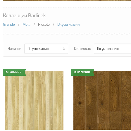
Коллекции Barlinek
Grande
/
Molti
/
Piccolo
/
Вкусы жизни
Наличие
Стоимость
По умолчанию
По умолчанию
в наличии
в наличии
в наличии
в наличии