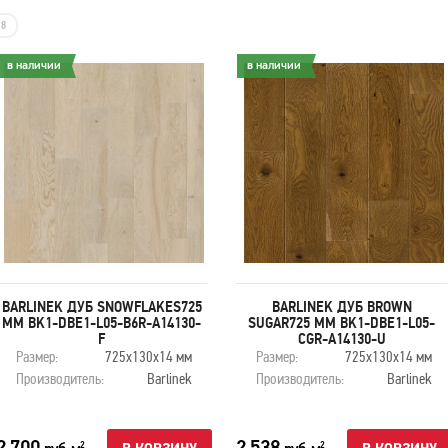
8
в наличии
в наличии
BARLINEK ДУБ SNOWFLAKES725
BARLINEK ДУБ BROWN
ММ BK1-DBE1-L05-B6R-A14130-
SUGAR725 ММ BK1-DBE1-L05-
F
CGR-A14130-U
Размер:
725х130х14 мм
Размер:
725х130х14 мм
Производитель:
Barlinek
Производитель:
Barlinek
2 700
2 538
2
2