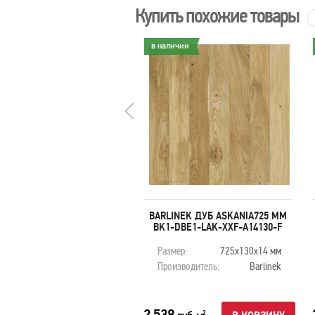
Купить похожие товары
личии
в наличии
BARLINEK ДУБ APRICOT
BARLINEK ДУБ ASKANIA725 ММ
RBETBK1-DBE1-OX2-POR-
BK1-DBE1-LAK-XXF-A14130-F
K14130-F
змер:
1092х130х14 мм
Размер:
725х130х14 мм
оизводитель:
Barlinek
Производитель:
Barlinek
40
2 538
2
2