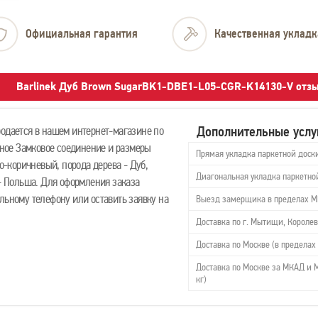
Официальная гарантия
Качественная укладк
Barlinek Дуб Brown SugarBK1-DBE1-L05-CGR-K14130-V отз
Дополнительные услу
родается в нашем интернет-магазине по
ежное Замковое соединение и размеры
Прямая укладка паркетной доск
ло-коричневый, порода дерева - Дуб,
Диагональная укладка паркетно
 - Польша. Для оформления заказа
льному телефону или оставить заявку на
Выезд замерщика в пределах 
Доставка по г. Мытищи, Королев
Доставка по Москве (в пределах 
Доставка по Москве за МКАД и М
кг)