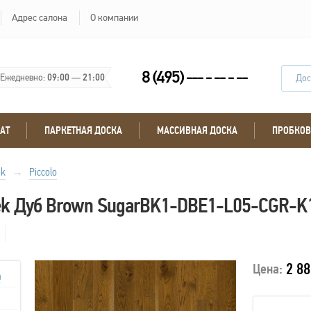
Адрес салона
О компании
8 (495) --- - -- - --
Ежедневно:
09:00
—
21:00
Дос
АТ
ПАРКЕТНАЯ ДОСКА
МАССИВНАЯ ДОСКА
ПРОБКОВ
ek
→
Piccolo
nek Дуб Brown SugarBK1-DBE1-L05-CGR-K
2 88
Цена:
а