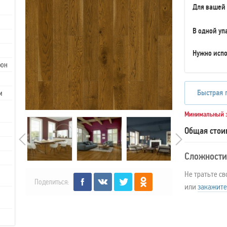
Для вашей
В одной уп
Нужно испо
рон
Быстрая 
м
Минимальный з
Общая стои
Сложности
Не тратьте св
Поделиться:
или
закажите