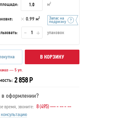
 площади:
м
2
Запас на
аковке:
0.99 м
2
подрезку
льзовать:
упаковок
покупка
В КОРЗИНУ
аказ — 5 уп.
2 858 Р
мость:
 в оформлении?
8 (495) --- - -- - --
ое время, звоните:
 консультацию