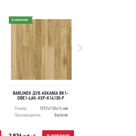
в наличии
в наличии
BARLINEK ДУБ ASKANIA BK1-
BARLINEK ЯСЕНЬ SAIMAAB
DBE1-LAK-XXF-K14130-F
JES1-LAK-XXF-K14130-
Размер:
1092х130х14 мм
Размер:
1092х130х14
Производитель:
Barlinek
Производитель:
Barli
2 836
2 534
2
2