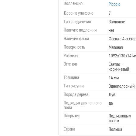
Коллекция:
Piccolo
Досок в упаковке
7
Тип соединения
Замковое
Наличие подложки
нет
Наличие фаски
Фаска с 4-х сто
Поверхность
Матовая
Размеры
1092х130х14 м
Оттенок
Светло-
коричневый
Толщина
14 мм
Тип рисунка
Однополосный
Порода дерева
Дуб
Подходит для теплого
да
пола
Покрытие
Под матовым
лаком
Страна
Польша