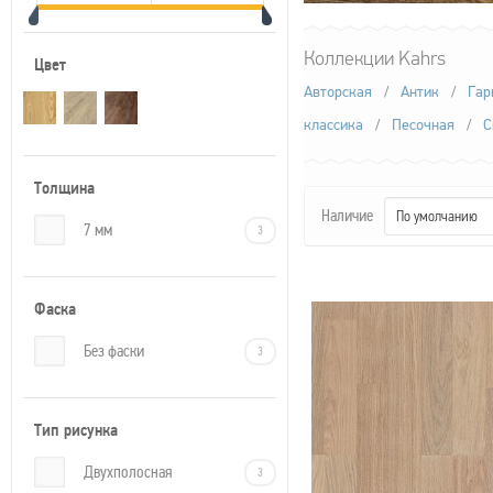
Коллекции Kahrs
Цвет
Авторская
/
Антик
/
Гар
классика
/
Песочная
/
С
Толщина
Наличие
По умолчанию
7 мм
3
Фаска
Без фаски
3
Тип рисунка
Двухполосная
3