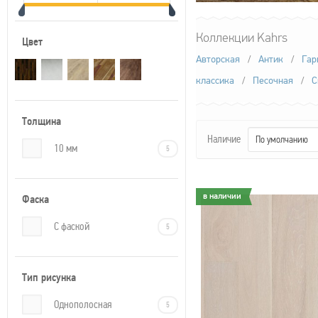
Коллекции Kahrs
Цвет
Авторская
/
Антик
/
Гар
классика
/
Песочная
/
С
Толщина
Наличие
По умолчанию
10 мм
5
в наличии
в наличии
Фаска
С фаской
5
Тип рисунка
Однополосная
5