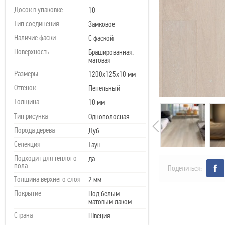
Досок в упаковке
10
Тип соединения
Замковое
Наличие фаски
С фаской
Поверхность
Брашированная.
матовая
Размеры
1200х125х10 мм
Оттенок
Пепельный
Толщина
10 мм
Тип рисунка
Однополосная
Порода дерева
Дуб
Селекция
Таун
Подходит для теплого
да
пола
Поделиться:
Толщина верхнего слоя
2 мм
Покрытие
Под белым
матовым лаком
Страна
Швеция