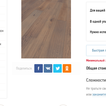
Для вашей
В одной уп
рон
Нужно испо
м
Быстрая 
Минимальный з
Общая стои
Поделиться:
Сложности
Не тратьте св
или
закажите