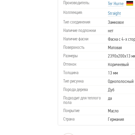
Производитель:
Ter Hurne
Коллекция:
Straight
Тип соединения
Замковое
Наличие подложки
нет
Наличие фаски
Фаска с 4-х сто
Поверхность
Матовая
Размеры
2390х200х13 м
Оттенок
Коричневый
Толщина
13 мм
Тип рисунка
Однополосный
Порода дерева
Дуб
Подходит для теплого
да
пола
Покрытие
Масло
Страна
Германия