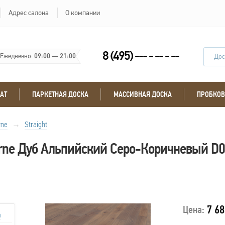
Адрес салона
О компании
8 (495) --- - -- - --
Ежедневно:
09:00
—
21:00
Дос
АТ
ПАРКЕТНАЯ ДОСКА
МАССИВНАЯ ДОСКА
ПРОБКОВ
rne
→
Straight
urne Дуб Альпийский Серо-Коричневый D0
7 68
Цена:
а