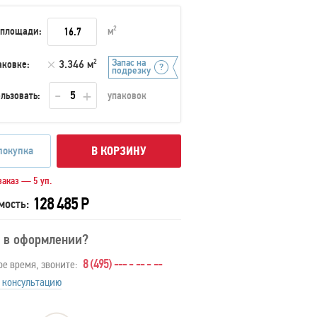
 площади:
м
2
Запас на
аковке:
3.346 м
2
подрезку
льзовать:
упаковок
покупка
В КОРЗИНУ
аказ — 5 уп.
128 485 Р
мость:
 в оформлении?
8 (495) --- - -- - --
ое время, звоните:
 консультацию