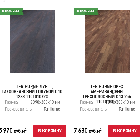
в наличии
в наличии
TER HURNE ДУБ
TER HURNE ОРЕХ
ТИХООКЕАНСКИЙ ГОЛУБОЙ D10
АМЕРИКАНСКИЙ
1283 1101010623
ТРЕХПОЛОСНЫЙ D13 256
1101010151
Размер:
2390х200х13 мм
Размер:
2390х200х13 мм
Производитель:
Ter Hurne
Производитель:
Ter Hurne
5 970
7 680
руб. м
руб. м
2
2
В КОРЗИНУ
В КОРЗИНУ