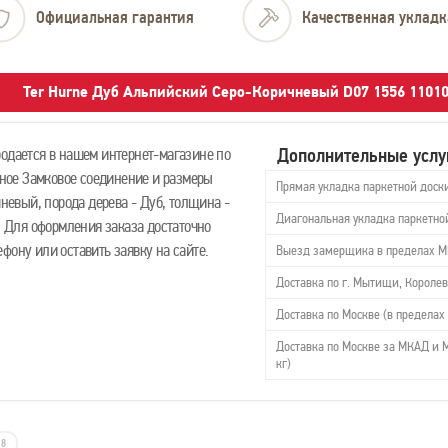
Официальная гарантия
Качественная укладк
Ter Hurne Дуб Альпийский Серо-Коричневый D07 1556 1101
Дополнительные услу
родается в нашем интернет-магазине по
ежное Замковое соединение и размеры
Прямая укладка паркетной доск
чневый, порода дерева - Дуб, толщина -
Диагональная укладка паркетно
я. Для оформления заказа достаточно
фону или оставить заявку на сайте.
Выезд замерщика в пределах 
Доставка по г. Мытищи, Королев
Доставка по Москве (в пределах 
Доставка по Москве за МКАД и М
кг)
8