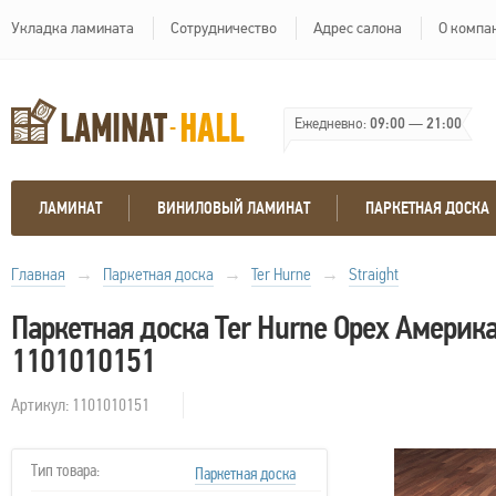
Укладка ламината
Сотрудничество
Адрес салона
О компа
Ежедневно:
09:00
—
21:00
ЛАМИНАТ
ВИНИЛОВЫЙ ЛАМИНАТ
ПАРКЕТНАЯ ДОСКА
Главная
→
Паркетная доска
→
Ter Hurne
→
Straight
Паркетная доска Ter Hurne Орех Америк
1101010151
Артикул: 1101010151
Тип товара:
Паркетная доска