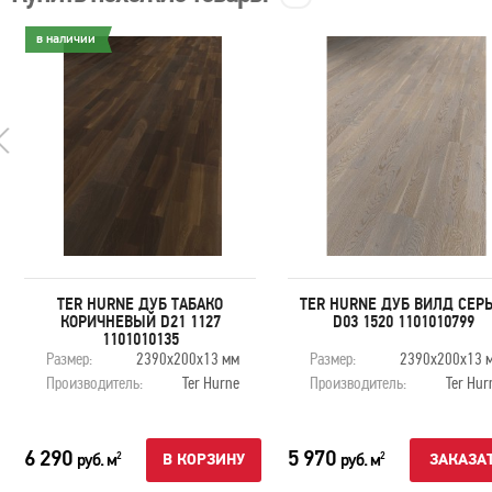
в наличии
TER HURNE ДУБ ТАБАКО
TER HURNE ДУБ ВИЛД СЕР
КОРИЧНЕВЫЙ D21 1127
D03 1520 1101010799
1101010135
Размер:
2390х200х13 мм
Размер:
2390х200х13 
Производитель:
Ter Hurne
Производитель:
Ter Hur
6 290
5 970
руб. м
руб. м
2
2
В КОРЗИНУ
ЗАКАЗА