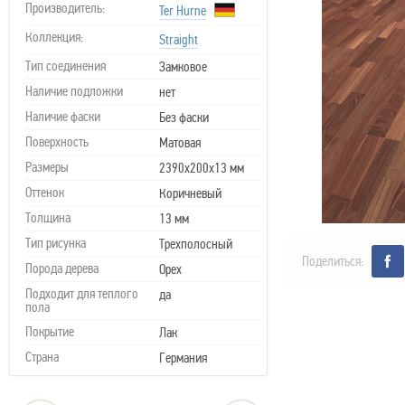
Производитель:
Ter Hurne
Коллекция:
Straight
Тип соединения
Замковое
Наличие подложки
нет
Наличие фаски
Без фаски
Поверхность
Матовая
Размеры
2390х200х13 мм
Оттенок
Коричневый
Толщина
13 мм
Тип рисунка
Трехполосный
Поделиться:
Порода дерева
Орех
Подходит для теплого
да
пола
Покрытие
Лак
Страна
Германия