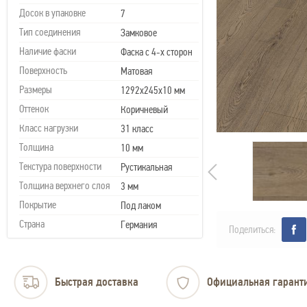
Досок в упаковке
7
Тип соединения
Замковое
Наличие фаски
Фаска с 4-х сторон
Поверхность
Матовая
Размеры
1292х245х10 мм
Оттенок
Коричневый
Класс нагрузки
31 класс
Толщина
10 мм
Текстура поверхности
Рустикальная
Толщина верхнего слоя
3 мм
Покрытие
Под лаком
Страна
Германия
Поделиться:
Быстрая доставка
Официальная гарант