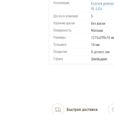
Коллекция:
Ecocork premi
XL-LiCo
Досок в упаковке
5
Наличие фаски
Без фаски
Поверхность
Матовая
Размеры
1215х290х10 м
Толщина
10 мм
Покрытие
X-protect лак
Страна
Швейцария
Быстрая доставка