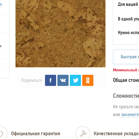
um
Для вашей
В одной уп
Нужно испо
м
Быстрая 
Минимальный з
Общая стои
Поделиться:
Сложности
Не тратьте св
или
закажите
Официальная гарантия
Качественная укладк