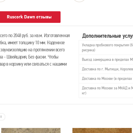
Ruscork Dawn отзывы
Дополнительные услу
его по 2048 руб. за кв.м. Изготовленная
обка, имеет толщину 10 мм. Надежное
Укладка пробкового покрытия (б
 звукоизоляцию на протяжении всего
рисунка)
ва - Швейцария, Без фаски. Чтобы
Выезд замерщика в пределах 
вар в корзину или связаться с нашими
Доставка по г. Мытищи, Королев
Доставка по Москве (в пределах 
Доставка по Москве за МКАД и М
кг)
8