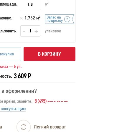
 площади:
м
2
Запас на
аковке:
1.762 м
2
подрезку
льзовать:
упаковок
покупка
В КОРЗИНУ
аказ — 5 уп.
3 609 Р
мость:
 в оформлении?
8 (495) --- - -- - --
ое время, звоните:
 консультацию
а
Легкий возврат