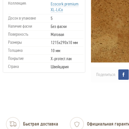
Коллекция:
Ecocork premium
XL-LiCo
Досок в упаковке
5
Наличие фаски
Без фаски
Поверхность
Матовая
Размеры
1215х290х10 мм
Толщина
10 мм
Покрытие
X-protect лак
Страна
Швейцария
Поделиться:
Быстрая доставка
Официальная гарант