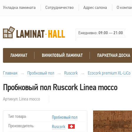
Укладка ламината
Сотрудничество
Адрес салона
О компа
Ежедневно:
09:00
—
21:00
ЛАМИНАТ
ВИНИЛОВЫЙ ЛАМИНАТ
ПАРКЕТНАЯ ДОСКА
Главная
→
Пробковый пол
→
Ruscork
→
Ecocork premium XL-LiCo
Пробковый пол Ruscork Linea mocco
Артикул: Linea mocco
Тип товара:
Пробковый пол
Производитель:
Ruscork