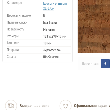
Коллекция:
Ecocork premium
XL-LiCo
Досок в упаковке
5
Наличие фаски
Без фаски
Поверхность
Матовая
Размеры
1215х290х10 мм
Толщина
10 мм
Покрытие
X-protect лак
Страна
Швейцария
Поделиться:
Быстрая доставка
Официальная гарант