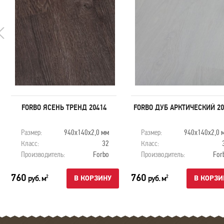
FORBO ЯСЕНЬ ТРЕНД 20414
FORBO ДУБ АРКТИЧЕСКИЙ 20
Размер:
940х140х2,0 мм
Размер:
940х140х2,0 
Класс:
32
Класс:
Производитель:
Forbo
Производитель:
For
760
760
руб. м
руб. м
2
2
В КОРЗИНУ
В КОРЗИ