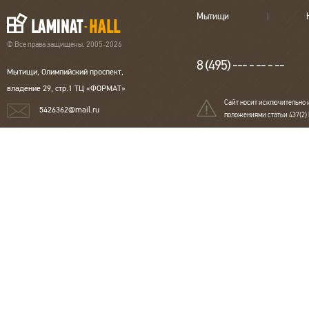
Мытищи
© Все права защищены. 2005-2026
8 (495) --- - -- - --
Мытищи, Олимпийский проспект,
владение 29, стр.1 ТЦ «ФОРМАТ»
Сайт носит исключительно 
5426362@mail.ru
положениями статьи 437(2)