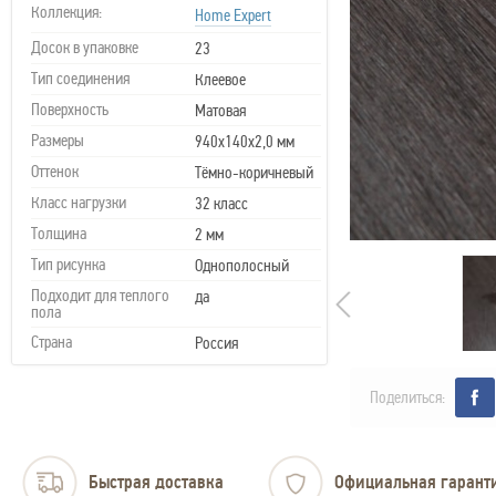
Коллекция:
Home Expert
Досок в упаковке
23
Тип соединения
Клеевое
Поверхность
Матовая
Размеры
940х140х2,0 мм
Оттенок
Тёмно-коричневый
Класс нагрузки
32 класс
Толщина
2 мм
Тип рисунка
Однополосный
Подходит для теплого
да
пола
Страна
Россия
Поделиться:
Быстрая доставка
Официальная гарант