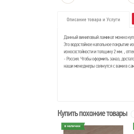
Описание товара и Услуги
Данный виниловый ламинат можно купит
Это водостойкое напольное покрытие из
износостойкости и толщину 2 мм. , отте
- Россия. Чтобы оформить заказ, достат
наши менеджеры свяжутся с вами в са
Купить похожие товары
личии
в наличии