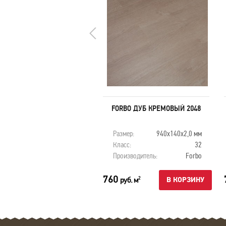
ORBO ЯСЕНЬ ЭКСТРА 2024
FORBO ДУБ КРЕМОВЫЙ 2048
змер:
940х140х2,0 мм
Размер:
940х140х2,0 мм
асс:
32
Класс:
32
оизводитель:
Forbo
Производитель:
Forbo
760
руб. м
руб. м
2
2
В КОРЗИНУ
В КОРЗИНУ