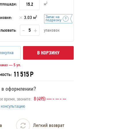
 площади:
м
2
Запас на
аковке:
3.03 м
2
подрезку
льзовать:
упаковок
покупка
В КОРЗИНУ
аказ — 5 уп.
11 515 Р
мость:
 в оформлении?
8 (495) --- - -- - --
ое время, звоните:
 консультацию
а
Легкий возврат