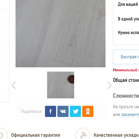
Для вашей
В одной уп
Нужно испо
Быстрая 
Минимальный з
Общая стои
Сложности
Не тратьте св
Поделиться:
или
закажите
Официальная гарантия
Качественная укладк