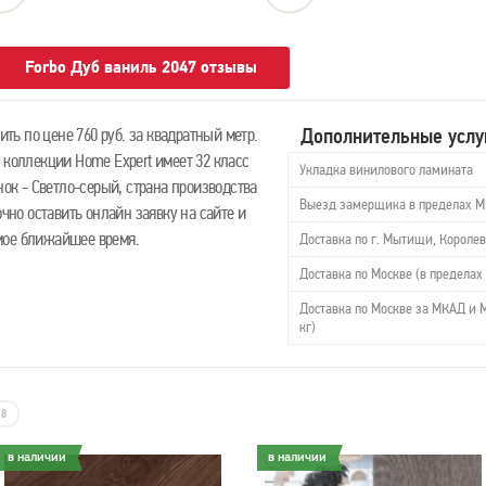
Forbo Дуб ваниль 2047 отзывы
Дополнительные услу
ь по цене 760 руб. за квадратный метр.
 коллекции Home Expert имеет 32 класс
Укладка винилового ламината
нок - Светло-серый, страна производства
Выезд замерщика в пределах 
очно оставить онлайн заявку на сайте и
мое ближайшее время.
Доставка по г. Мытищи, Королев
Доставка по Москве (в пределах 
Доставка по Москве за МКАД и М
кг)
8
в наличии
в наличии