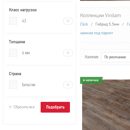
Класс нагрузки
Коллекции Vinilam
43
12
Click
/
Гибрид 5,5мм
/
Г
замком под паркет
Толщина
6 мм
12
Наличие
По умолчанию
Страна
в наличии
в наличии
Бельгия
12
Сбросить все