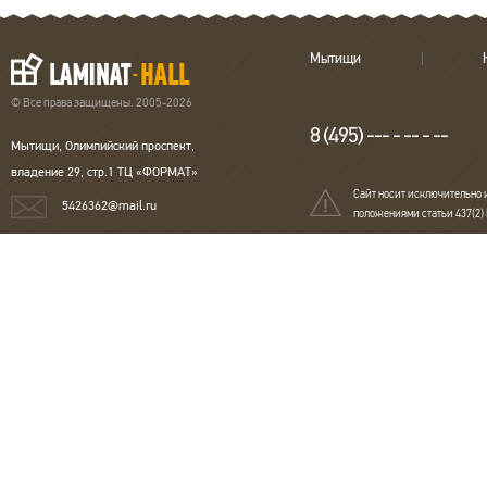
Толщина
5,5 мм
Толщина
5,5 мм
Подходит для
да
Подходит для
да
теплого пола
теплого пола
Мытищи
Страна
Бельгия
Страна
Бельги
© Все права защищены. 2005-2026
8 (495) --- - -- - --
Мытищи, Олимпийский проспект,
владение 29, стр.1 ТЦ «ФОРМАТ»
Сайт носит исключительно 
5426362@mail.ru
положениями статьи 437(2)