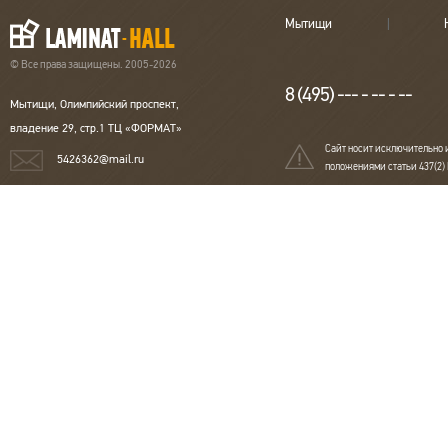
Мытищи
© Все права защищены. 2005-2026
8 (495) --- - -- - --
Мытищи, Олимпийский проспект,
владение 29, стр.1 ТЦ «ФОРМАТ»
Сайт носит исключительно 
5426362@mail.ru
положениями статьи 437(2)