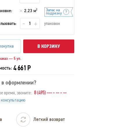
Запас на
аковке:
2.23 м
2
подрезку
льзовать:
упаковок
покупка
В КОРЗИНУ
аказ — 5 уп.
4 661 Р
мость:
 в оформлении?
8 (495) --- - -- - --
ое время, звоните:
 консультацию
а
Легкий возврат