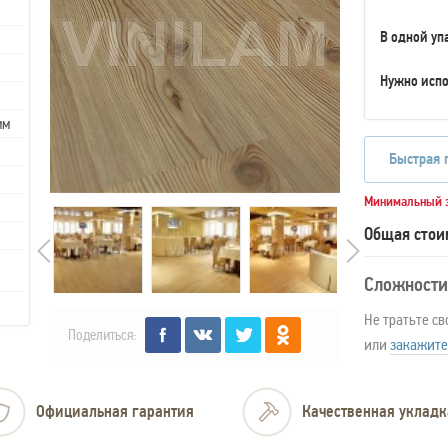
В одной уп
Нужно испо
мм
Быстрая 
Минимальный з
Общая стои
Сложности
Не тратьте св
Поделиться:
или
закажите
Официальная гарантия
Качественная укладк