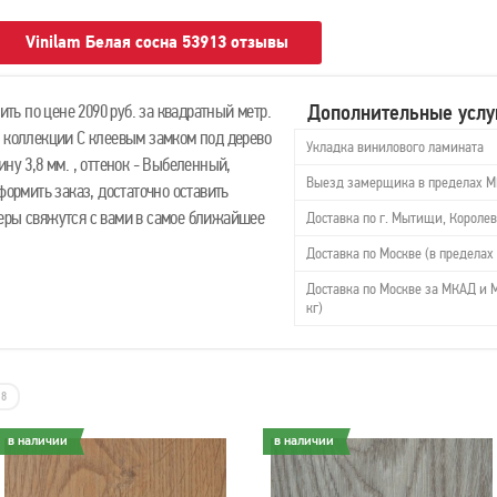
Vinilam Белая сосна 53913 отзывы
Дополнительные услу
ь по цене 2090 руб. за квадратный метр.
з коллекции С клеевым замком под дерево
Укладка винилового ламината
ну 3,8 мм. , оттенок - Выбеленный,
Выезд замерщика в пределах 
формить заказ, достаточно оставить
еры свяжутся с вами в самое ближайшее
Доставка по г. Мытищи, Королев
Доставка по Москве (в пределах 
Доставка по Москве за МКАД и М
кг)
8
в наличии
в наличии