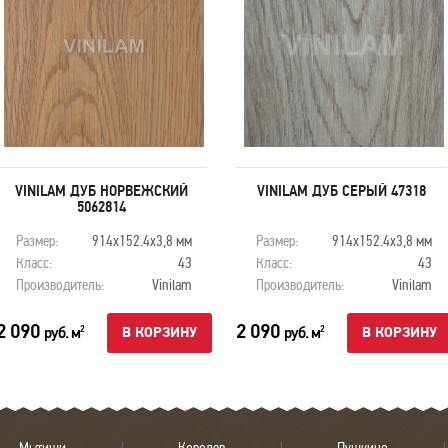
VINILAM ДУБ НОРВЕЖСКИЙ
VINILAM ДУБ СЕРЫЙ 47318
5062814
Размер:
914х152.4х3,8 мм
Размер:
914х152.4х3,8 мм
Класс:
43
Класс:
43
Производитель:
Vinilam
Производитель:
Vinilam
2 090
2 090
руб. м
руб. м
2
2
В КОРЗИНУ
В КОРЗИНУ