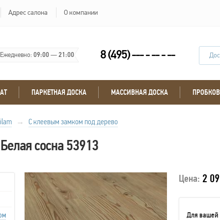
Адрес салона
О компании
8 (495) --- - -- - --
Ежедневно:
09:00
—
21:00
Дос
АТ
ПАРКЕТНАЯ ДОСКА
МАССИВНАЯ ДОСКА
ПРОБКОВ
nilam
→
С клеевым замком под дерево
 Белая сосна 53913
2 09
Цена:
ом
Для вашей