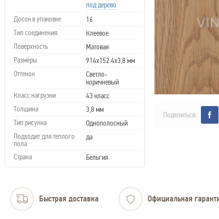
под дерево
Досок в упаковке
16
Тип соединения
Клеевое
Поверхность
Матовая
Размеры
914х152.4х3,8 мм
Оттенок
Светло-
коричневый
Класс нагрузки
43 класс
Толщина
3,8 мм
Поделиться:
Тип рисунка
Однополосный
Подходит для теплого
да
пола
Страна
Бельгия
Быстрая доставка
Официальная гарант