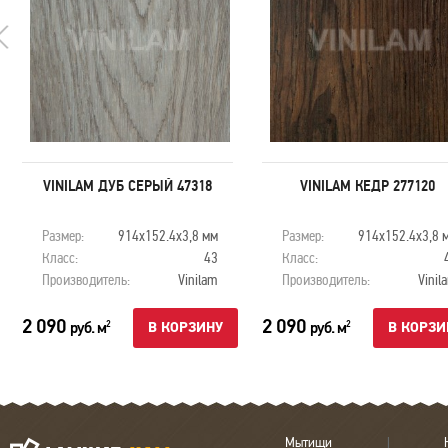
VINILAM ДУБ СЕРЫЙ 47318
VINILAM КЕДР 277120
Размер:
914х152.4х3,8 мм
Размер:
914х152.4х3,8 
Класс:
43
Класс:
Производитель:
Vinilam
Производитель:
Vinil
2 090
2 090
руб. м
руб. м
2
2
В КОРЗИНУ
В КОРЗИ
Мытищи